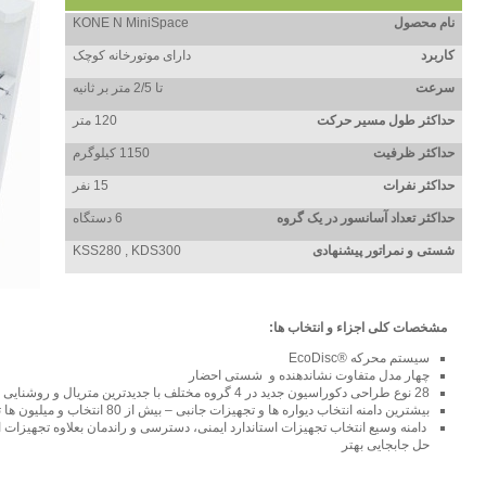
نام محصول
KONE N MiniSpace
کاربرد
دارای موتورخانه کوچک
سرعت
تا 2/5
متر بر ثانیه
حداکثر طول مسیر حرکت
120 متر
حداکثر ظرفیت
1150 کیلوگرم
حداکثر نفرات
15 نفر
حداکثر تعداد آسانسور در یک گروه
6 دستگاه
شستی و نمراتور پیشنهادی
KSS280 , KDS300
مشخصات کلی اجزاء و انتخاب ها:
سیستم محرکه ®EcoDisc
چهار مدل متفاوت نشاندهنده و شستی احضار
28 نوع طراحی دکوراسیون جدید در 4 گروه مختلف با جدیدترین متریال و روشنایی های متنوع
بیشترین دامنه انتخاب دیواره ها و تجهیزات جانبی – بیش از 80 انتخاب و میلیون ها ترکیب برای منحصر به فرد کردن طراحی
دامنه وسیع انتخاب تجهیزات استاندارد ایمنی، دسترسی و راندمان بعلاوه تجهیزات 
حل جابجایی بهتر