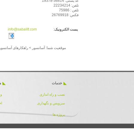
کد پستی: 36814-19378
تلفن: 22234214
تلفن : 75986
فکس: 26769918
پست الکترونیک:
info@sabalift.com
موقعیت شما:
آسانسور
>
راهکارهای آسانسور
خدمات
ه
نصب و راه اندازی
ور
سرویس و نگهداری
اخ
پروژه ها